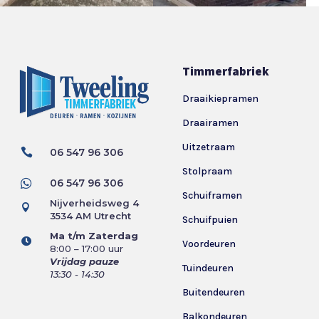
Timmerfabriek
Draaikiepramen
Draairamen
Uitzetraam

06 547 96 306
Stolpraam

06 547 96 306
Schuiframen
Nijverheidsweg 4

3534 AM Utrecht
Schuifpuien
Ma t/m Zaterdag

Voordeuren
8:00 – 17:00 uur
Vrijdag pauze
Tuindeuren
13:30 - 14:30
Buitendeuren
Balkondeuren