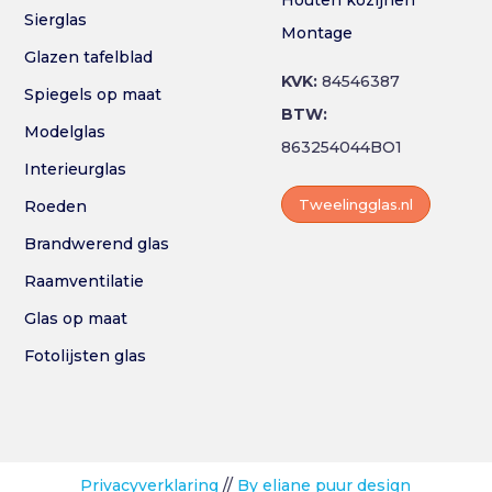
Houten kozijnen
Sierglas
Montage
Glazen tafelblad
KVK:
84546387
Spiegels op maat
BTW:
Modelglas
863254044BO1
Interieurglas
Tweelingglas.nl
Roeden
Brandwerend glas
Raamventilatie
Glas op maat
Fotolijsten glas
Privacyverklaring
//
By eliane puur design