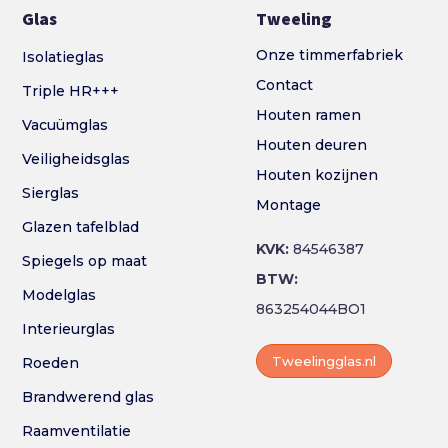
Glas
Tweeling
Onze timmerfabriek
Isolatieglas
Contact
Triple HR+++
Houten ramen
Vacuümglas
Houten deuren
Veiligheidsglas
Houten kozijnen
Sierglas
Montage
Glazen tafelblad
KVK:
84546387
Spiegels op maat
BTW:
Modelglas
863254044BO1
Interieurglas
Tweelingglas.nl
Roeden
Brandwerend glas
Raamventilatie