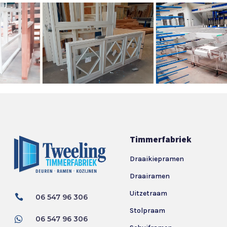
Timmerfabriek
Draaikiepramen
Draairamen
Uitzetraam

06 547 96 306
Stolpraam

06 547 96 306