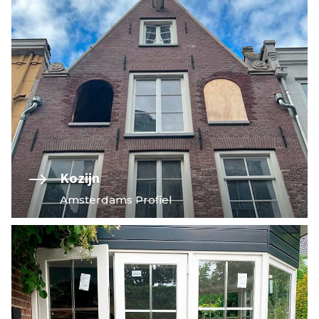
$
Kozijn
Amsterdams Profiel