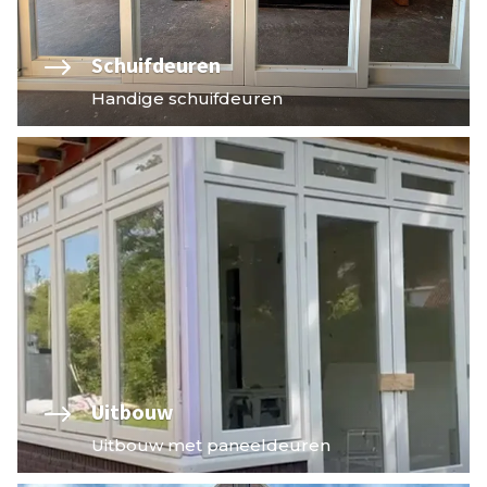
$
Schuifdeuren
Handige schuifdeuren
$
Uitbouw
Uitbouw met paneeldeuren