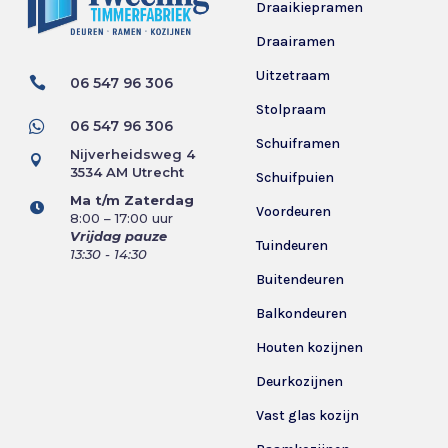
Draaikiepramen
Draairamen
Uitzetraam

06 547 96 306
Stolpraam

06 547 96 306
Schuiframen
Nijverheidsweg 4

3534 AM Utrecht
Schuifpuien
Ma t/m Zaterdag

Voordeuren
8:00 – 17:00 uur
Vrijdag pauze
Tuindeuren
13:30 - 14:30
Buitendeuren
Balkondeuren
Houten kozijnen
Deurkozijnen
Vast glas kozijn